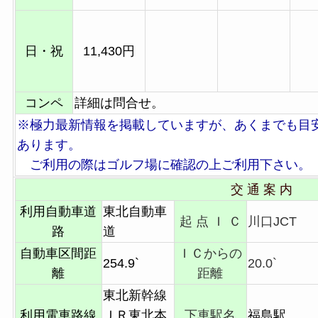
日・祝
11,430円
コンペ
詳細は問合せ。
※極力最新情報を掲載していますが、あくまでも目
あります。
ご利用の際はゴルフ場に確認の上ご利用下さい。
交 通 案 内
利用自動車道
東北自動車
起 点 Ｉ Ｃ
川口JCT
路
道
自動車区間距
ＩＣからの
254.9`
20.0`
離
距離
東北新幹線
利用電車路線
ＪＲ東北本
下車駅名
福島駅