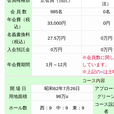
会員権種類
正会員（預託）
法）
会 員 数
985名
0名
年会費（税
33,000円
0円
込）
名義書換料
27.5万円
0万円
（税込）
入会預託金
0万円
0万円
※会員数に関し
年会費期間
1月～12月
しています。
※上記の
○
は土
コース内容
開 場 日
昭和62年7月26日
アプロー
用地面積
98万u
グリー
コース設
ホール数
西：9 中：9 東：9
者