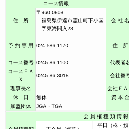
コース情報
〒960-0808
住 所
福島県伊達市霊山町下小国
会 社 
字東海間入23
予 約 専 用
024-586-1170
住 所
コース番号
0245-86-1100
代表者
コースＦＡ
0245-86-3018
会社番
Ｘ
理事長名
会社ＦＡ
休 日
無休
資 本 
加盟団体
JGA・TGA
会 員 権 種 類 情 報
平日（株・預