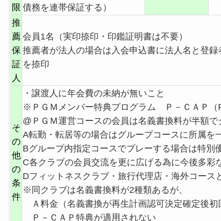
限
債務を連帯保証する）
推
薦
会員1名（実印捺印・印鑑証明書は不要）
保
推薦者が法人の場合は入会申込書に法人名と登録
証
を捺印
人
・譲渡人に年会費の未納が無いこと
※ＰＧＭメンバー特典プログラム Ｐ－ＣＡＰ（PGM Clu
@ＰＧＭ運営コースの会員は名義書換料が半額で
そ
A転勤・転居等の場合はグループコースに所属を
の
Bグループ内指定コースでプレーする場合は特別
他
C各クラブの会員交流を更に広げる為に今後多彩
の
Dフィットネスクラブ・旅行代理店・海外コース
条
※同クラブは名義書換料が2種類あるが、
件
Ａ料金（名義書換が再生計画認可決定確定後初
Ｐ－ＣＡＰ特典が適用されない