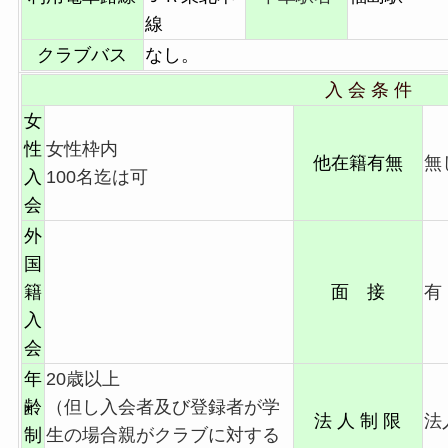
線
クラブバス
なし。
入 会 条 件
女
性
女性枠内
他在籍有無
無
入
100名迄は可
会
外
国
籍
面 接
有
入
会
年
20歳以上
齢
（但し入会者及び登録者が学
法 人 制 限
法
制
生の場合親がクラブに対する