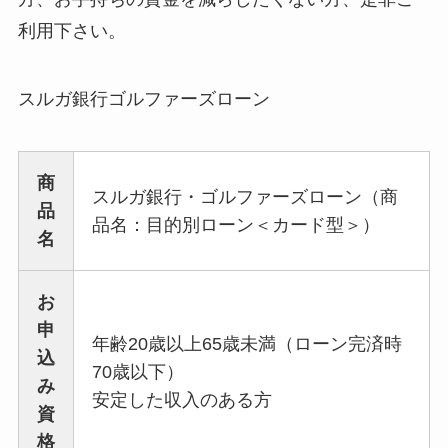
利用下さい。
スルガ銀行ゴルファーズローン
商
スルガ銀行・ゴルファーズローン（商
品
品名：目的別ローン＜カード型＞）
名
お
申
年齢20歳以上65歳未満（ローン完済時
込
70歳以下）
み
安定した収入のある方
資
格