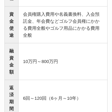
資
会員権購入費用や名義書換料、入会預
金
託金、年会費などゴルフ会員権にかか
使
る費用全般やゴルフ用品にかかる費用
途
全般
融
資
10万円～800万円
金
額
返
済
6回～120回（6ヶ月～10年）
期
間