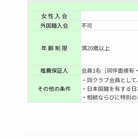
女 性 入 会
外国籍入会
不可
年 齢 制 限
満20歳以上
推薦保証人
会員1名（同伴面接有
・同クラブ会員として
その他の条件
・日本国籍を有する日
・相続ならびに特別の