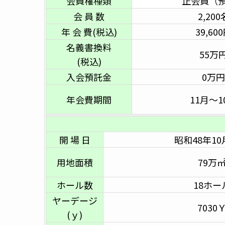
会員権種類
正会員（
会 員 数
2,200
年 会 費(税込)
39,60
名義書換料
55万
(税込)
入会預託金
0万円
年会費期間
11月～1
開 場 日
昭和48年10
用地面積
79万
ホール数
18ホー
ヤーデージ
7030
(ｙ)