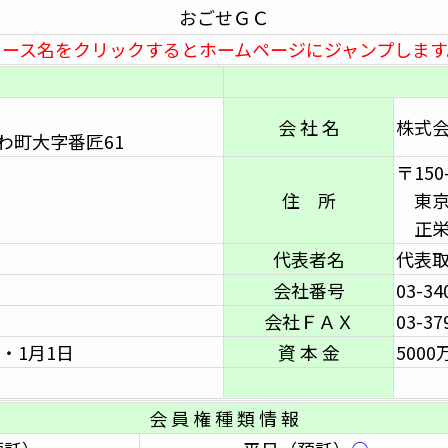
おごせＧＣ
コース名をクリックするとホームページにジャンプします
会 社 名
株式
町大字番匠61
〒150
住 所
東京都
正栄
代表者名
代表
会社番号
03-34
会社ＦＡＸ
03-37
・1月1日
資 本 金
5000
会 員 権 種 類 情 報