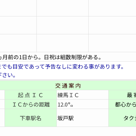
ヵ月前の1日から。日祝は組数制限がある。
までも目安であって予告なしに変わる事があります。
下さい。
交 通 案 内
起 点 Ｉ Ｃ
練馬ＩＣ
最 
ＩＣからの距離
12.0㌔
都心か
下車駅名
坂戸駅
タク