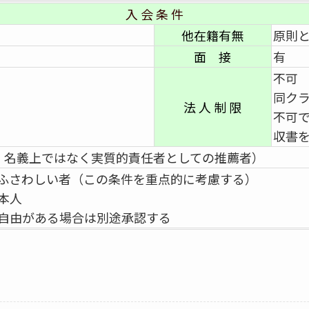
入 会 条 件
他在籍有無
原則
面 接
有
不可
同ク
法 人 制 限
不可
収書
・名義上ではなく実質的責任者としての推薦者）
ふさわしい者（この条件を重点的に考慮する）
本人
自由がある場合は別途承認する