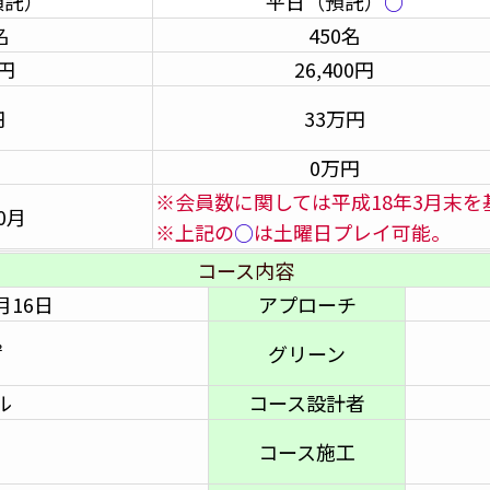
預託）
平日（預託）
○
名
450名
0円
26,400円
円
33万円
0万円
※会員数に関しては平成18年3月末
0月
※上記の
○
は土曜日プレイ可能。
コース内容
月16日
アプローチ
㎡
グリーン
ル
コース設計者
Ｙ
コース施工