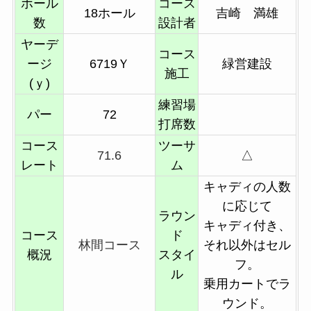
ホール
コース
18ホール
吉崎 満雄
数
設計者
ヤーデ
コース
ージ
6719Ｙ
緑営建設
施工
(ｙ)
練習場
パー
72
打席数
コース
ツーサ
71.6
△
レート
ム
キャディの人数
に応じて
ラウン
キャディ付き、
コース
ド
林間コース
それ以外はセル
概況
スタイ
フ。
ル
乗用カートでラ
ウンド。