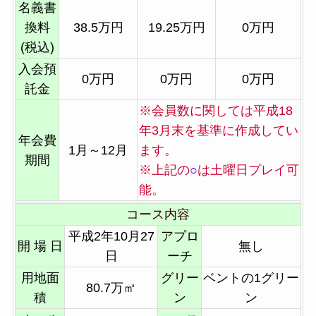
名義書
換料
38.5万円
19.25万円
0万円
(税込)
入会預
0万円
0万円
0万円
託金
※会員数に関しては平成18
年3月末を基準に作成してい
年会費
1月～12月
ます。
期間
※上記の
○
は土曜日プレイ可
能。
コース内容
平成2年10月27
アプロ
開 場 日
無し
日
ーチ
用地面
グリー
ベントの1グリー
80.7万㎡
積
ン
ン