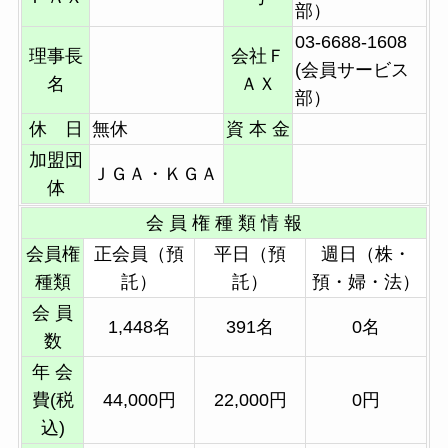
部）
03-6688-1608
理事長
会社Ｆ
(会員サービス
名
ＡＸ
部）
休 日
無休
資 本 金
加盟団
ＪＧＡ・ＫＧＡ
体
会 員 権 種 類 情 報
会員権
正会員（預
平日（預
週日（株・
種類
託）
託）
預・婦・法）
会 員
1,448名
391名
0名
数
年 会
費(税
44,000円
22,000円
0円
込)