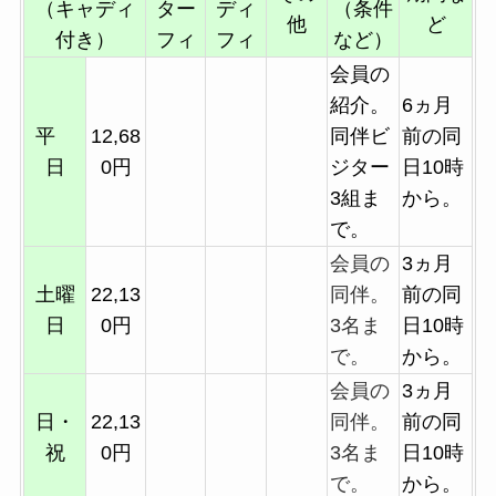
（キャディ
ター
ディ
（条件
他
ど
付き）
フィ
フィ
など）
会員の
紹介。
6ヵ月
平
12,68
同伴ビ
前の同
日
0円
ジター
日10時
3組ま
から。
で。
会員の
3ヵ月
土曜
22,13
同伴。
前の同
日
0円
3名ま
日10時
で。
から。
会員の
3ヵ月
日・
22,13
同伴。
前の同
祝
0円
3名ま
日10時
で。
から。