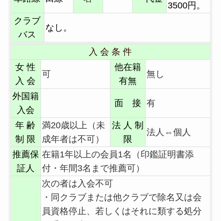
3500円。
クラブ
なし。
バス
入 会 条 件
女 性
他在籍
可
無し
入 会
有無
外国籍
面 接
有
入会
年 齢
満20歳以上（未
法 人 制
法人⇔個人
制 限
成年者は不可）
限
推薦保
在籍1年以上の会員1名（印鑑証明書添
証人
付・年間3名まで推薦可）
次の者は入会不可
・同クラブまたは他クラブで除名又は会
員資格停止、若しくはそれに類する処分