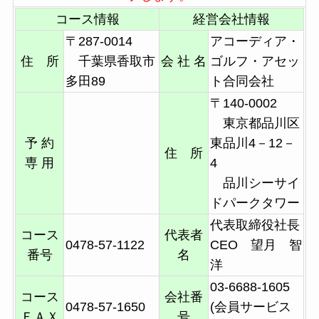
コース情報
経営会社情報
〒287-0014
アコーディア・
住 所
千葉県香取市
会 社 名
ゴルフ・アセッ
多田89
ト合同会社
〒140-0002
東京都品川区
予 約
東品川4－12－
住 所
専 用
4
品川シーサイ
ドパークタワー
代表取締役社長
コース
代表者
0478-57-1122
CEO 望月 智
番号
名
洋
03-6688-1605
コース
会社番
0478-57-1650
(会員サービス
ＦＡＸ
号