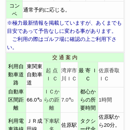
コン
通常予約に応じる。
ペ
※極力最新情報を掲載していますが、あくまでも
目安であって予告なしに変わる事があります。
ご利用の際はゴルフ場に確認の上ご利用下さ
い。
交 通 案 内
利用自
東関東
起 点
湾岸市
最 寄 Ｉ
佐原香取
動車道
自動車
Ｉ Ｃ
川ＩＣ
Ｃ
ＩＣ
路
道
自動車
ＩＣか
都心か
区間距
66.0㌔
らの距
7.0㌔
らの所
1時間
離
離
要時間
佐原駅か
利用電
ＪＲ成
下車駅
タクシ
佐原駅
ら20分。
車路線
田線
名
ー代金