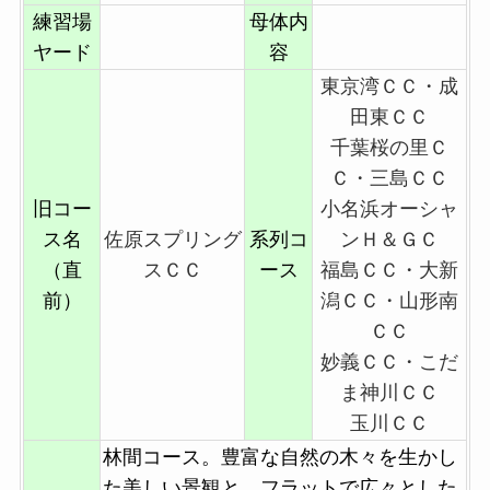
練習場
母体内
ヤード
容
東京湾ＣＣ・成
田東ＣＣ
千葉桜の里Ｃ
Ｃ・三島ＣＣ
旧コー
小名浜オーシャ
ス名
佐原スプリング
系列コ
ンＨ＆ＧＣ
（直
スＣＣ
ース
福島ＣＣ・大新
前）
潟ＣＣ・山形南
ＣＣ
妙義ＣＣ・こだ
ま神川ＣＣ
玉川ＣＣ
林間コース。豊富な自然の木々を生かし
た美しい景観と、フラットで広々とした