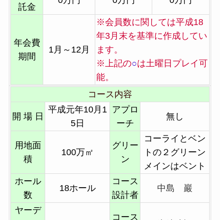
託金
※会員数に関しては平成18
年3月末を基準に作成してい
年会費
1月～12月
ます。
期間
※上記の
○
は土曜日プレイ可
能。
コース内容
平成元年10月1
アプロ
開 場 日
無し
5日
ーチ
コーライとベン
用地面
グリー
100万㎡
トの２グリーン
積
ン
メインはベント
ホール
コース
18ホール
中島 巖
数
設計者
ヤーデ
コース