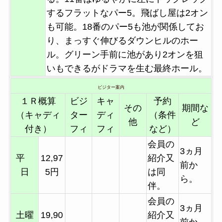
するフラットなパー5。飛ばし屋は2オン
も可能。18番のパー5も池が関係してお
り、まっすぐ伸びるダウンヒルのホー
ル。グリーン手前に池があり2オンを狙
いもできるがドラマを生む最終ホール。
ビジター案内
１Ｒ概算
ビジ
キャ
予約
その
期間な
（キャディ
ター
ディ
（条件
他
ど
付き）
フィ
フィ
など）
会員の
3ヵ月
平
12,97
紹介又
前か
日
5円
は同
ら。
伴。
会員の
3ヵ月
土曜
19,90
紹介又
前か