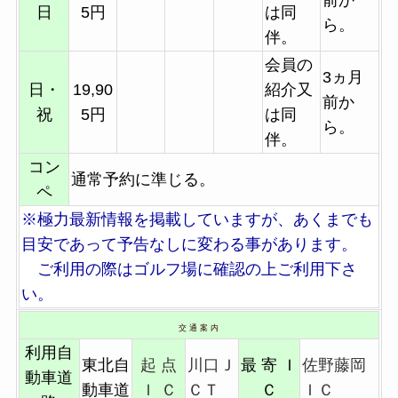
日
5円
は同
ら。
伴。
会員の
3ヵ月
日・
19,90
紹介又
前か
祝
5円
は同
ら。
伴。
コン
通常予約に準じる。
ペ
※極力最新情報を掲載していますが、あくまでも
目安であって予告なしに変わる事があります。
ご利用の際はゴルフ場に確認の上ご利用下さ
い。
交 通 案 内
利用自
東北自
起 点
川口Ｊ
最 寄 Ｉ
佐野藤岡
動車道
動車道
Ｉ Ｃ
ＣＴ
Ｃ
ＩＣ