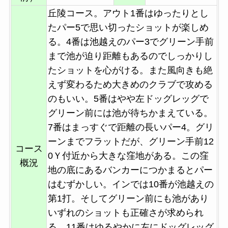
丘陵コース。アウト1番はゆったりとし
たパー5で思い切ったショットが楽しめ
る。4番は池越えのパー3でグリーン手前
まで池が迫り距離もあるのでしっかりし
たショットを心がける。また風向きも絶
えず変わるため大きめのクラブで攻める
のもいい。5番はやや左ドッグレッグで
グリーン前には池が待ちかまえている。
7番はまっすぐで距離の長いパー4。グリ
ーンまでフラットだが、グリーン手前12
コース
0Ｙ付近から大きな窪地がある。この窪
概況
地の底にあるバンカーにつかまるとパー
はむずかしい。インでは10番が池越えの
第1打。そしてグリーン前にも池があり
いずれのショットも正確さが求められ
る。11番はゆるやかに左にドッグレッグ