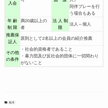
入会
同伴プレーを行
う場合もある
年 齢
満20歳以上の
法 人 制
法人⇔個人
制 限
者
限
推薦保
原則として2名以上の会員の紹介推薦
証人
・社会的資格者であること
その他
・暴力団及び反社会的団体に一切関わり
の条件
がないこと
栃木