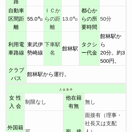
路
自動車
ＩＣか
都心か
区間距
55.0㌔
らの距
13.0㌔
らの所
50分
離
離
要時間
館林駅か
利用電
東武伊
下車駅
タクシ
ら
館林駅
車路線
勢崎線
名
ー代金
20分。約3
500円。
クラブ
館林駅から運行。
バス
入 会 条 件
女 性
他在籍
制限なし
無し
入 会
有無
面接有（理事・
社長又は支配
外国籍
可
面 接
人）