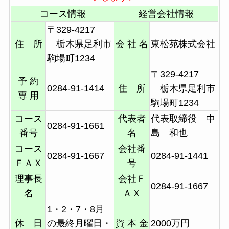
コース情報
経営会社情報
〒329-4217
住 所
栃木県足利市
会 社 名
東松苑株式会社
駒場町1234
〒329-4217
予 約
0284-91-1414
住 所
栃木県足利市
専 用
駒場町1234
コース
代表者
代表取締役 中
0284-91-1661
番号
名
島 和也
コース
会社番
0284-91-1667
0284-91-1441
ＦＡＸ
号
理事長
会社Ｆ
0284-91-1667
名
ＡＸ
1・2・7・8月
休 日
の最終月曜日・
資 本 金
2000万円