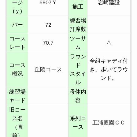
ージ
6907Ｙ
岩崎建設
施工
(ｙ)
練習場
パー
72
打席数
コース
ツーサ
70.7
△
レート
ム
ラウン
全組キャディ付
コース
ド
丘陵コース
き。歩いてラウ
概況
スタイ
ンド。
ル
練習場
母体内
ヤード
容
旧コー
ス名
系列コ
五浦庭園ＣＣ
（直
ース
前）