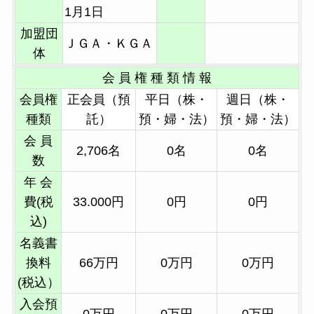
1月1日
加盟団
ＪＧＡ・ＫＧＡ
体
会 員 権 種 類 情 報
会員権
正会員（預
平日（株・
週日（株・
種類
託）
預・婦・法）
預・婦・法）
会 員
2,706名
0名
0名
数
年 会
費(税
33.000円
0円
0円
込)
名義書
換料
66万円
0万円
0万円
(税込）
入会預
0万円
0万円
0万円