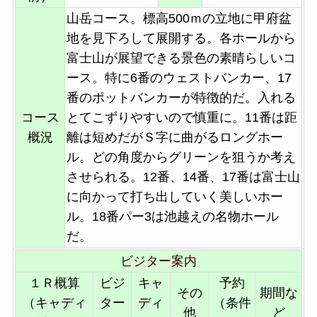
山岳コース。標高500ｍの立地に甲府盆
地を見下ろして展開する。各ホールから
富士山が展望できる景色の素晴らしいコ
ース。特に6番のウェストバンカー、17
番のポットバンカーが特徴的だ。入れる
コース
とてこずりやすいので慎重に。11番は距
概況
離は短めだがＳ字に曲がるロングホー
ル。どの角度からグリーンを狙うか考え
させられる。12番、14番、17番は富士山
に向かって打ち出していく美しいホー
ル。18番パー3は池越えの名物ホール
だ。
ビジター案内
１Ｒ概算
ビジ
キャ
予約
その
期間な
（キャディ
ター
ディ
（条件
他
ど