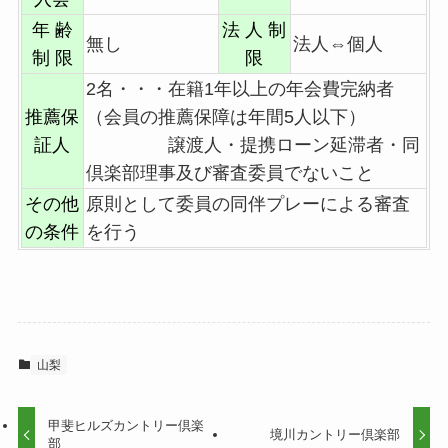
年 齢
法 人 制
無し
法人⇔個人
制 限
限
2名・・・在籍1年以上の年会費完納者
推薦保
（会員の推薦保障は年間5人以下）
証人
譲渡人・提携ローン延滞者・同
倶楽部理事及び審査委員でないこと
その他
原則として委員の同伴プレーによる審査
の条件
を行う
山梨
甲斐ヒルズカントリー倶楽
境川カントリー倶楽部
部