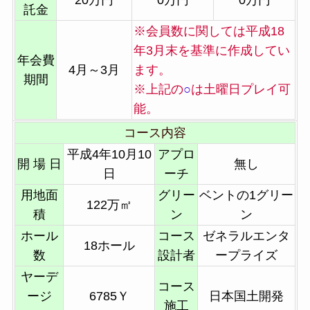
託金
※会員数に関しては平成18
年3月末を基準に作成してい
年会費
4月～3月
ます。
期間
※上記の
○
は土曜日プレイ可
能。
コース内容
平成4年10月10
アプロ
開 場 日
無し
日
ーチ
用地面
グリー
ベントの1グリー
122万㎡
積
ン
ン
ホール
コース
ゼネラルエンタ
18ホール
数
設計者
ープライズ
ヤーデ
コース
ージ
6785Ｙ
日本国土開発
施工