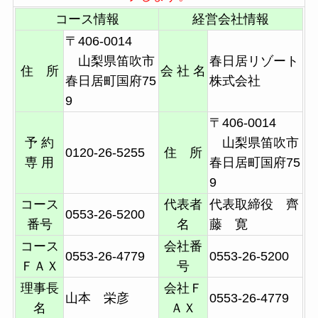
コース情報
経営会社情報
〒406-0014
山梨県笛吹市
春日居リゾート
住 所
会 社 名
春日居町国府75
株式会社
9
〒406-0014
予 約
山梨県笛吹市
0120-26-5255
住 所
専 用
春日居町国府75
9
コース
代表者
代表取締役 齊
0553-26-5200
番号
名
藤 寛
コース
会社番
0553-26-4779
0553-26-5200
ＦＡＸ
号
理事長
会社Ｆ
山本 栄彦
0553-26-4779
名
ＡＸ