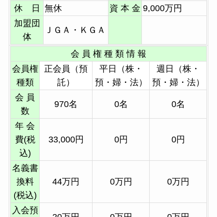
休 日
無休
資 本 金
9,000万円
加盟団
ＪＧＡ・ＫＧＡ
体
会 員 権 種 類 情 報
会員権
正会員（預
平日（株・
週日（株・
種類
託）
預・婦・法）
預・婦・法）
会 員
970名
0名
0名
数
年 会
費(税
33,000円
0円
0円
込)
名義書
換料
44万円
0万円
0万円
(税込)
入会預
20万円
0万円
0万円