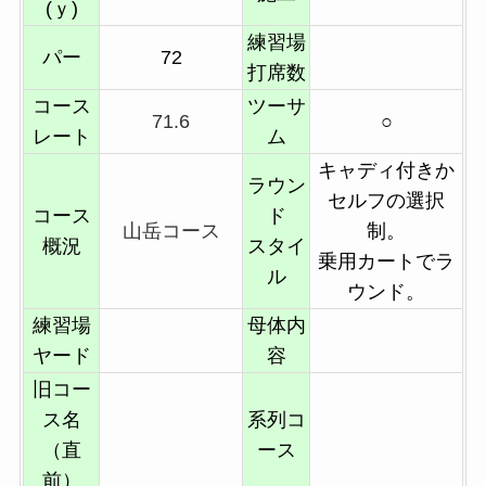
(ｙ)
練習場
パー
72
打席数
コース
ツーサ
71.6
○
レート
ム
キャディ付きか
ラウン
セルフの選択
コース
ド
山岳コース
制。
概況
スタイ
乗用カートでラ
ル
ウンド。
練習場
母体内
ヤード
容
旧コー
ス名
系列コ
（直
ース
前）