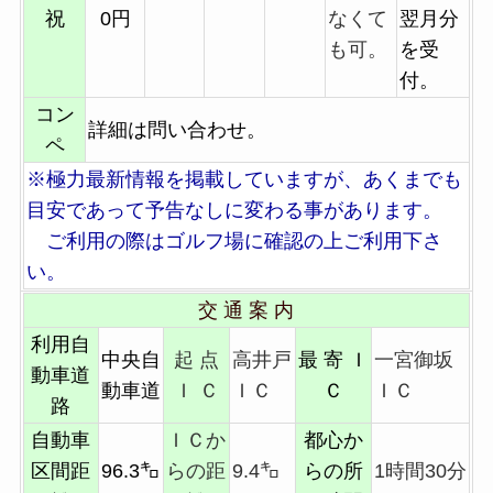
祝
0円
なくて
翌月分
も可。
を受
付。
コン
詳細は問い合わせ。
ペ
※極力最新情報を掲載していますが、あくまでも
目安であって予告なしに変わる事があります。
ご利用の際はゴルフ場に確認の上ご利用下さ
い。
交 通 案 内
利用自
中央自
起 点
高井戸
最 寄 Ｉ
一宮御坂
動車道
動車道
Ｉ Ｃ
ＩＣ
Ｃ
ＩＣ
路
自動車
ＩＣか
都心か
区間距
96.3㌔
らの距
9.4㌔
らの所
1時間30分