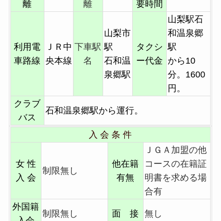
離
離
要時間
山梨駅石
山梨市
和温泉郷
利用電
ＪＲ中
下車駅
駅
タクシ
駅
車路線
央本線
名
石和温
ー代金
から10
泉郷駅
分。1600
円。
クラブ
石和温泉郷駅から運行。
バス
入 会 条 件
ＪＧＡ加盟の他
女 性
他在籍
コースの在籍証
制限無し
入 会
有無
明書を求める場
合有
外国籍
制限無し
面 接
無し
入会