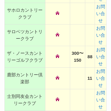
お問
サホロカントリー
い合
クラブ
せ
お問
サロベツカントリ
い合
ークラブ
せ
お問
ザ・ノースカント
300〜
88
い合
リーゴルフクラブ
150
せ
お問
鹿部カントリー倶
11
い合
楽部
せ
お問
士別同友会カント
い合
リークラブ
せ