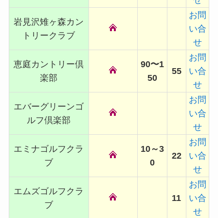
せ
お問
岩見沢雉ヶ森カン
い合
トリークラブ
せ
お問
恵庭カントリー倶
90〜1
55
い合
楽部
50
せ
お問
エバーグリーンゴ
い合
ルフ倶楽部
せ
お問
エミナゴルフクラ
10～3
22
い合
ブ
0
せ
お問
エムズゴルフクラ
11
い合
ブ
せ