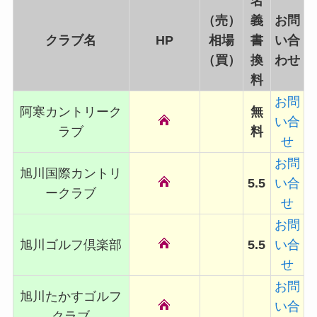
名
（売）
義
お問
クラブ名
HP
相場
書
い合
（買）
換
わせ
料
お問
阿寒カントリーク
無
い合
ラブ
料
せ
お問
旭川国際カントリ
5.5
い合
ークラブ
せ
お問
旭川ゴルフ倶楽部
5.5
い合
せ
お問
旭川たかすゴルフ
い合
クラブ