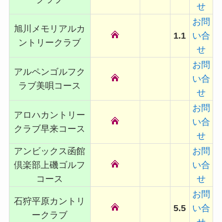
せ
お問
旭川メモリアルカ
1.1
い合
ントリークラブ
せ
お問
アルペンゴルフク
い合
ラブ美唄コース
せ
お問
アロハカントリー
い合
クラブ早来コース
せ
アンビックス函館
お問
倶楽部上磯ゴルフ
い合
コース
せ
お問
石狩平原カントリ
5.5
い合
ークラブ