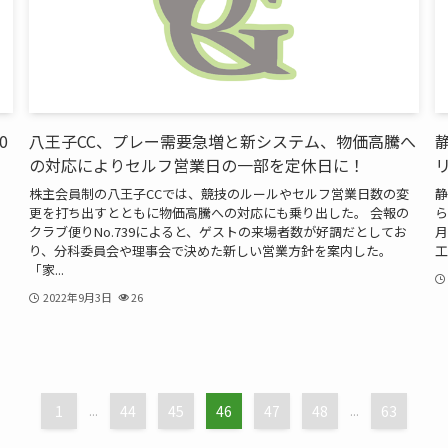
0
八王子CC、プレー需要急増と新システム、物価高騰へ
の対応によりセルフ営業日の一部を定休日に！
株主会員制の八王子CCでは、競技のルールやセルフ営業日数の変
静
更を打ち出すとともに物価高騰への対応にも乗り出した。 会報の
ら
クラブ便りNo.739によると、ゲストの来場者数が好調だとしてお
月
り、分科委員会や理事会で決めた新しい営業方針を案内した。
工
「家...
2022年9月3日
26
1
...
44
45
46
47
48
...
63