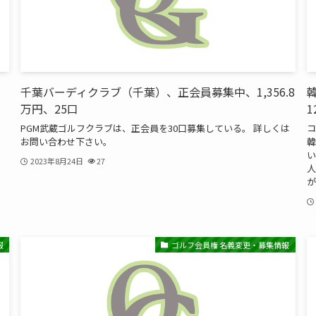
千葉バーディクラブ（千葉）、正会員募集中、1,356.8
韓
万円、25口
PGM武蔵ゴルフクラブは、正会員を30口募集している。 詳しくは
コ
お問い合わせ下さい。
韓
い
2023年8月24日
27
人
が.
報
ゴルフ会員権 名義変更・募集情報