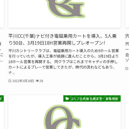
平川CC(千葉)ナビ付き電磁乗用カートを導入、5人乗
り50台、3月19日18H営業再開しプレオープン!
場
宍
ル
ー
平川カントリークラブは、電磁乗用カート導入のため9ホール営業
いこ
会
を行っていたが、導入工事が順調に進んだことから、3月19日より
.
ゾ
18ホール営業を再開する。 同クラブはこれまでキャディの手押し
カートによるプレーで営業してきたが、時代の流れなどもあり、
ナ...
2022年3月18日
28
報
ゴルフ会員権 名義変更・募集情報