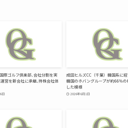
国際ゴルフ倶楽部､会社分割を実
成田ヒルズCC（千葉）韓国系に
C運営を新会社に承継､持株会社体
韓国のホバングループが約66％の
した模様
26日
2026年6月1日