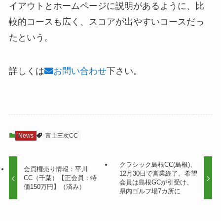
イアウトとホームページに説明があるように、比
較的コースも広く、スコアが出やすいコースだっ
たという。
詳しくは
お問い合わせ
下さい。
News
富士三次CC
クラシック島根CC(島根)、
会員権売り情報：平川
12月30日で営業終了。希望
CC（千葉）【正会員：特
会員は島根GCが引受け、
価150万円】（済み）
県内ゴルフ場7カ所に