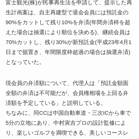
富士観光(株)が民事再生法を申請して、提示した再
生計画案は、自主再建型で退会会員には預託金の
90%をカットして残り10%を弁済(年間弁済枠を超
えた場合は抽選により順位を決める)、継続会員は
70%カットし、残り30%が新預託金(平成23年4月1
日まで据置き、年間限度枠超過の場合は抽選弁済)
となっていた。
現会員の弁済額について、代理人は「預託金額面
全額の弁済は不可能だが、会員権相場を上回る弁
済額を予定している」と説明している。
ちなみに、同CCは中国自動車道・三次ICから車で
5分の立地にあり、中村寅吉プロの設計監修によ
り、楽しいゴルフを満喫できる、美しいコースレ