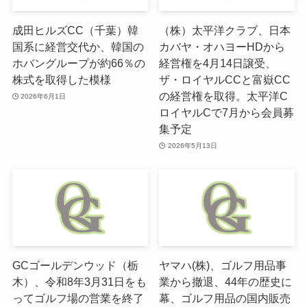
成田ヒルズCC（千葉）韓
（株）太平洋クラブ、日本
国系に経営交代か、韓国の
カバヤ・オハヨーHDから
ホバングループが約66％の
経営権を4月14日譲受、
株式を取得した模様
ザ・ロイヤルCCと富嶽CC
の経営権を取得。太平洋C
2026年6月1日
ロイヤルCで7月から会員募
集予定
2026年5月13日
GCゴールデンウッド（栃
ヤマハ(株)、ゴルフ用品事
木）、令和8年3月31日をも
業から撤退、44年の歴史に
ってゴルフ場の営業を終了
幕、ゴルフ用品の国内販売