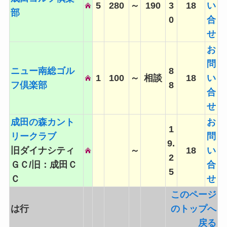
5
280
～
190
3
18
い
部
0
合
せ
お
問
ニュー南総ゴル
8
1
100
～
相談
18
い
フ倶楽部
8
合
せ
成田の森カント
お
1
リークラブ
問
9.
旧ダイナシティ
～
18
い
2
ＧＣ/旧：成田Ｃ
合
5
Ｃ
せ
このページ
は行
のトップへ
戻る