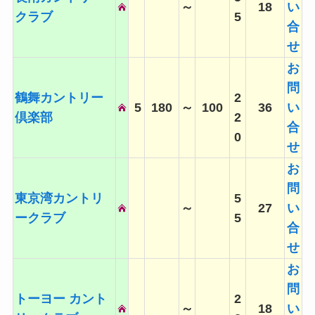
～
18
い
クラブ
5
合
せ
お
問
鶴舞カントリー
2
5
180
～
100
36
い
倶楽部
2
合
0
せ
お
問
東京湾カントリ
5
～
27
い
ークラブ
5
合
せ
お
問
トーヨー カント
2
～
18
い