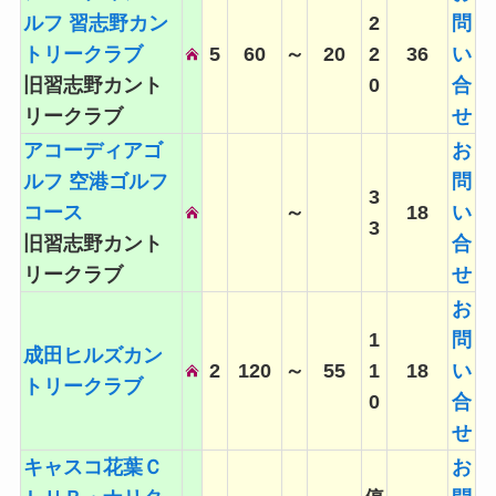
ルフ 習志野カン
2
問
トリークラブ
5
60
～
20
2
36
い
旧習志野カント
0
合
リークラブ
せ
アコーディアゴ
お
ルフ 空港ゴルフ
問
3
コース
～
18
い
3
旧習志野カント
合
リークラブ
せ
お
1
問
成田ヒルズカン
2
120
～
55
1
18
い
トリークラブ
0
合
せ
キャスコ花葉Ｃ
お