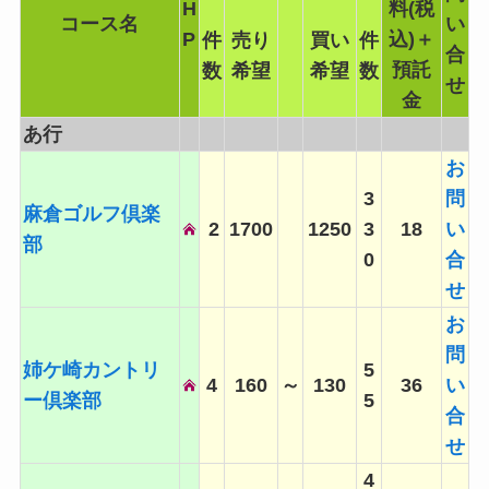
H
料(税
コース名
い
P
込)＋
件
売り
買い
件
合
預託
数
希望
希望
数
せ
金
あ行
お
3
問
麻倉ゴルフ倶楽
2
1700
1250
3
18
い
部
0
合
せ
お
問
姉ケ崎カントリ
5
4
160
～
130
36
い
ー倶楽部
5
合
せ
4