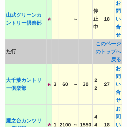
お
停
問
山武グリーンカ
～
止
18
い
ントリー倶楽部
中
合
せ
このページ
た行
のトップへ
戻る
お
問
大千葉カントリ
2
3
60
～
30
27
い
ー倶楽部
2
合
せ
お
4
問
鷹之台カンツリ
1
2100
～
1550
4
18
い