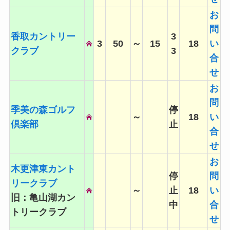
お
問
香取カントリー
3
3
50
～
15
18
い
クラブ
3
合
せ
お
問
季美の森ゴルフ
停
～
18
い
倶楽部
止
合
せ
お
木更津東カント
停
問
リークラブ
～
止
18
い
旧：亀山湖カン
中
合
トリークラブ
せ