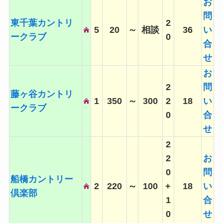
お
問
東千葉カントリ
2
5
20
～
相談
36
い
ークラブ
0
合
せ
お
2
問
藤ヶ谷カントリ
1
350
～
300
2
18
い
ークラブ
0
合
せ
2
2
お
0
問
船橋カントリー
2
220
～
100
+
18
い
倶楽部
1
合
0
せ