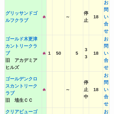
お
問
グリッサンドゴ
停
～
18
い
ルフクラブ
止
合
せ
ゴールド木更津
お
カントリークラ
問
3
ブ
1
50
5
18
い
3
旧 アカデミア
合
ヒルズ
せ
お
ゴールデンクロ
停
問
スカントリーク
～
止
18
い
ラブ
中
合
旧 埴生ＣＣ
せ
クリアビューゴ
お