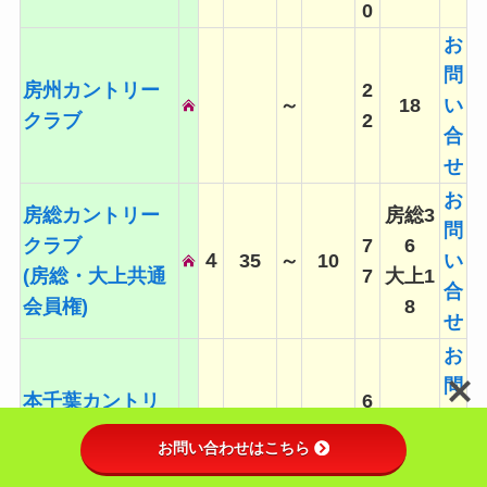
0
お
問
房州カントリー
2
～
18
い
クラブ
2
合
せ
お
房総カントリー
房総3
問
クラブ
7
6
４
35
～
10
い
(房総・大上共通
7
大上1
合
会員権)
8
せ
お
問
本千葉カントリ
6
5
80
～
35
27
い
ークラブ
6
合
お問い合わせはこちら
せ