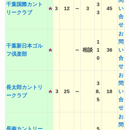
問
千葉国際カント
3
3
12
～
3
45
い
リークラブ
3
合
せ
お
1
問
千葉新日本ゴル
～
相談
1
36
い
フ倶楽部
0
合
せ
お
3
問
長太郎カントリ
3
25
～
8.
18
い
ークラブ
5
合
せ
お
問
長南カントリー
5