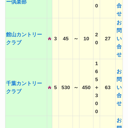
ー倶楽部
0
合
せ
お
問
館山カントリー
2
3
45
～
10
27
い
クラブ
0
合
せ
1
6
お
5
問
千葉カントリー
5
530
～
450
＋
63
い
クラブ
3
合
0
せ
0
お