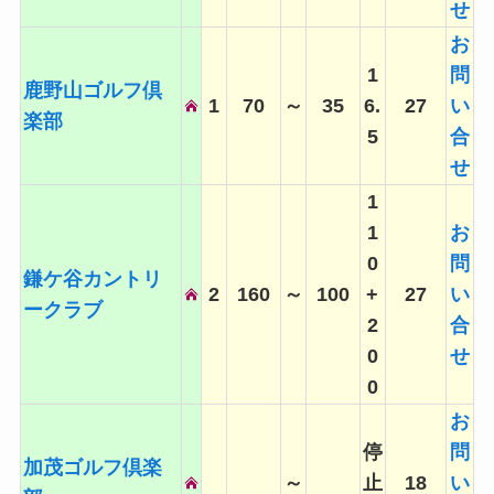
せ
お
1
問
鹿野山ゴルフ倶
1
70
～
35
6.
27
い
楽部
5
合
せ
1
1
お
0
問
鎌ケ谷カントリ
2
160
～
100
+
27
い
ークラブ
2
合
0
せ
0
お
停
問
加茂ゴルフ倶楽
～
止
18
い