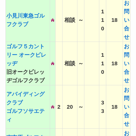
お
1
問
小見川東急ゴル
相談
～
1
18
い
フクラブ
0
合
せ
ゴルフ５カント
お
リー オークビレ
1
問
ッヂ
相談
～
1
18
い
旧オークビレッ
0
合
ヂゴルフクラブ
せ
お
アバイディング
問
クラブ
3
2
20
～
18
い
ゴルフソサエテ
3
合
ィ
せ
お