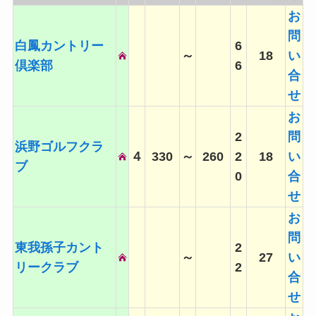
お
問
白鳳カントリー
6
～
18
い
倶楽部
6
合
せ
お
2
問
浜野ゴルフクラ
４
330
～
260
2
18
い
ブ
0
合
せ
お
問
東我孫子カント
2
～
27
い
リークラブ
2
合
せ