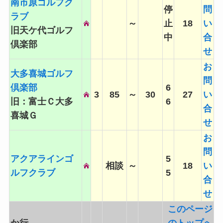
南市原ゴルフク
停
問
ラブ
～
止
18
い
旧天ケ代ゴルフ
中
合
倶楽部
せ
お
大多喜城ゴルフ
問
倶楽部
6
3
85
～
30
27
い
旧：富士Ｃ大多
6
合
喜城Ｇ
せ
お
問
アクアラインゴ
5
相談
～
18
い
ルフクラブ
5
合
せ
このページ