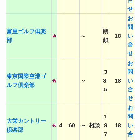
合
せ
お
問
富里ゴルフ倶楽
閉
～
18
い
部
鎖
合
せ
お
3
問
東京国際空港ゴ
～
8.
18
い
ルフ倶楽部
5
合
せ
お
1
問
大栄カントリー
4
60
～
相談
8
18
い
倶楽部
7
合