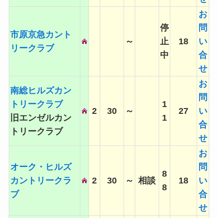
お
停
問
市原京急カント
～
止
18
い
リークラブ
中
合
せ
お
南総ヒルズカン
問
トリークラブ
1
2
30
～
27
い
旧エンゼルカン
1
合
トリークラブ
せ
お
オーク・ヒルズ
問
8
カントリークラ
2
30
～
相談
18
い
8
ブ
合
せ