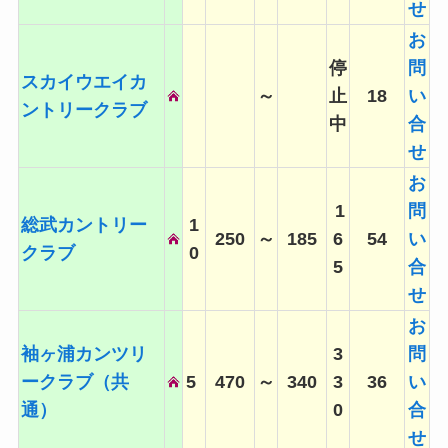
せ
お
停
問
スカイウエイカ
～
止
18
い
ントリークラブ
中
合
せ
お
1
問
総武カントリー
1
250
～
185
6
54
い
クラブ
0
5
合
せ
お
袖ヶ浦カンツリ
3
問
ークラブ（共
5
470
～
340
3
36
い
通）
0
合
せ