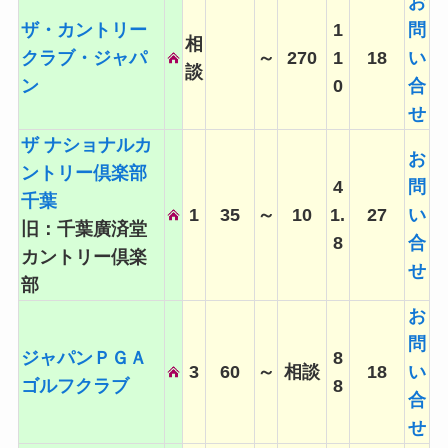
お
ザ・カントリー
1
問
相
クラブ・ジャパ
～
270
1
18
い
談
ン
0
合
せ
ザ ナショナルカ
お
ントリー倶楽部
4
問
千葉
1
35
～
10
1.
27
い
旧：千葉廣済堂
8
合
カントリー倶楽
せ
部
お
問
ジャパンＰＧＡ
8
3
60
～
相談
18
い
ゴルフクラブ
8
合
せ