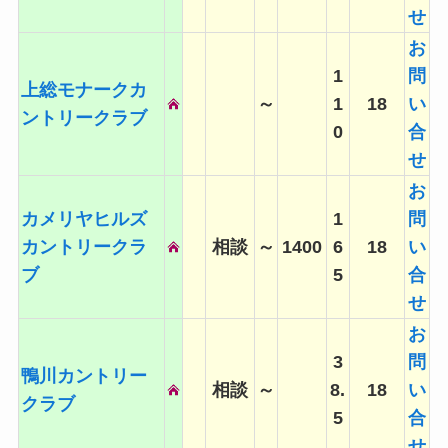
せ
お
1
問
上総モナークカ
～
1
18
い
ントリークラブ
0
合
せ
お
カメリヤヒルズ
1
問
カントリークラ
相談
～
1400
6
18
い
ブ
5
合
せ
お
3
問
鴨川カントリー
相談
～
8.
18
い
クラブ
5
合
せ