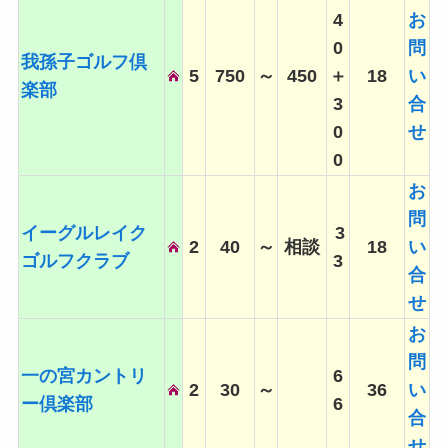
4
お
0
問
我孫子ゴルフ倶
5
750
～
450
＋
18
い
楽部
3
合
0
せ
0
お
問
イーグルレイク
3
2
40
～
相談
18
い
ゴルフクラブ
3
合
せ
お
問
一の宮カントリ
6
2
30
～
36
い
ー倶楽部
6
合
せ