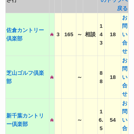
さ行
のトップへ
戻る
お
1
問
佐倉カントリー
3
165
～
相談
4
18
い
倶楽部
3
合
せ
お
問
芝山ゴルフ倶楽
8
～
18
い
部
8
合
せ
お
1
問
新千葉カントリ
～
6.
54
い
ー倶楽部
5
合