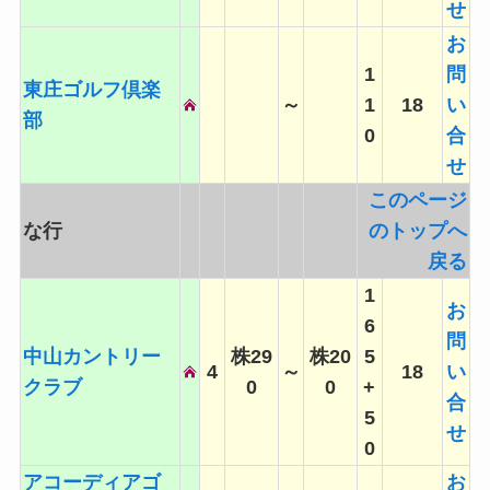
せ
お
1
問
東庄ゴルフ倶楽
～
1
18
い
部
0
合
せ
このページ
な行
のトップへ
戻る
1
お
6
問
中山カントリー
株29
株20
5
4
～
18
い
クラブ
0
0
+
合
5
せ
0
アコーディアゴ
お