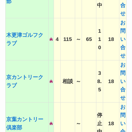
部
中
合
せ
お
1
問
木更津ゴルフク
4
115
～
65
1
18
い
ラブ
0
合
せ
お
3
問
京カントリーク
相談
～
8.
18
い
ラブ
5
合
せ
お
停
問
京葉カントリー
～
止
18
い
倶楽部
中
合