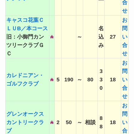
合
せ
キャスコ花葉Ｃ
お
ＬＵB／本コース
名
問
旧：小御門カン
～
込
27
い
ツリークラブＧ
み
合
Ｃ
せ
お
3
問
カレドニアン・
5
190
～
80
3
18
い
ゴルフクラブ
0
合
せ
お
グレンオークス
問
8
カントリークラ
2
50
～
相談
18
い
8
ブ
合