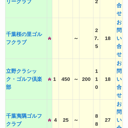
リークラブ
2
合
せ
お
2
問
千葉桜の里ゴル
～
7.
18
い
フクラブ
5
合
せ
お
立野クラシッ
1
問
ク・ゴルフ倶楽
1
450
～
200
1
18
い
部
0
合
せ
お
問
千葉夷隅ゴルフ
8
4
25
～
27
い
クラブ
8