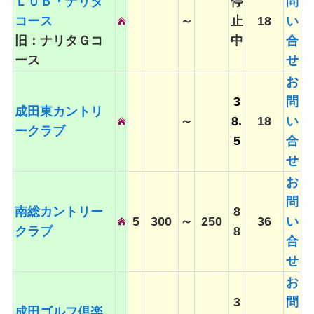
ＬＵＢ・ナリタ
停
問
コース
～
止
18
い
旧：ナリタＧコ
中
合
ース
せ
お
3
問
成田東カントリ
～
8.
18
い
ークラブ
5
合
せ
お
問
南総カントリー
8
5
300
～
250
36
い
クラブ
8
合
せ
お
3
問
成田ゴルフ倶楽