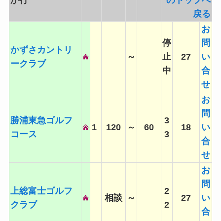
か行
のトップへ
戻る
お
停
問
かずさカントリ
～
止
27
い
ークラブ
中
合
せ
お
問
勝浦東急ゴルフ
3
1
120
～
60
18
い
コース
3
合
せ
お
問
上総富士ゴルフ
2
相談
～
27
い
クラブ
2
合