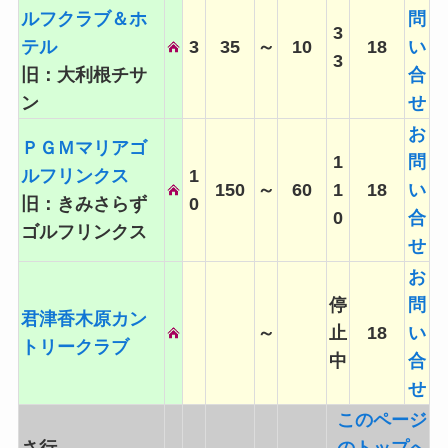
ルフクラブ＆ホ
問
3
テル
3
35
～
10
18
い
3
旧：大利根チサ
合
ン
せ
お
ＰＧＭマリアゴ
1
問
ルフリンクス
1
150
～
60
1
18
い
旧：きみさらず
0
0
合
ゴルフリンクス
せ
お
停
問
君津香木原カン
～
止
18
い
トリークラブ
中
合
せ
このページ