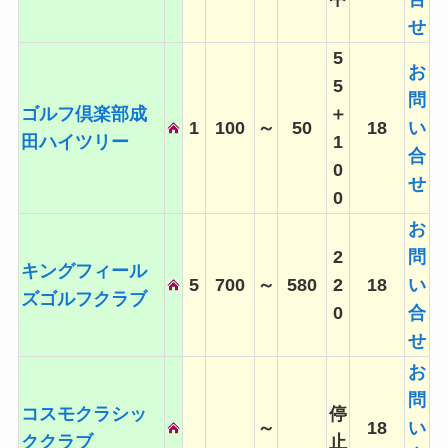
せ
5
お
5
問
ゴルフ倶楽部成
＋
1
100
～
50
18
い
田ハイツリー
1
合
0
せ
0
お
2
問
キングフィール
5
700
～
580
2
18
い
ズゴルフクラブ
0
合
せ
お
問
コスモクラシッ
停
～
18
い
ククラブ
止