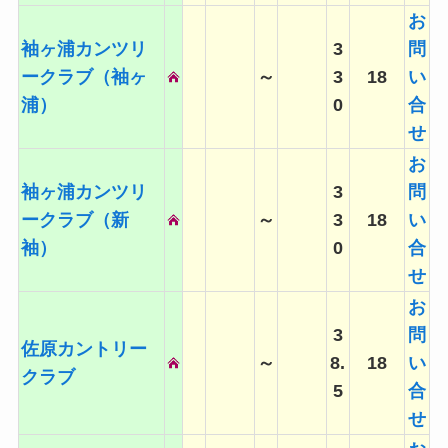
お
袖ヶ浦カンツリ
3
問
ークラブ（袖ヶ
～
3
18
い
浦）
0
合
せ
お
袖ヶ浦カンツリ
3
問
ークラブ（新
～
3
18
い
袖）
0
合
せ
お
3
問
佐原カントリー
～
8.
18
い
クラブ
5
合
せ