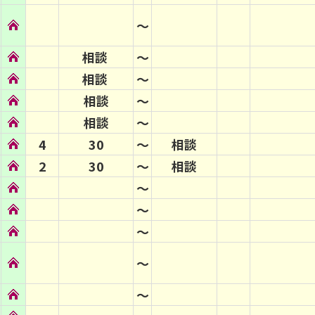
～
相談
～
相談
～
相談
～
相談
～
4
30
～
相談
2
30
～
相談
～
～
～
～
～