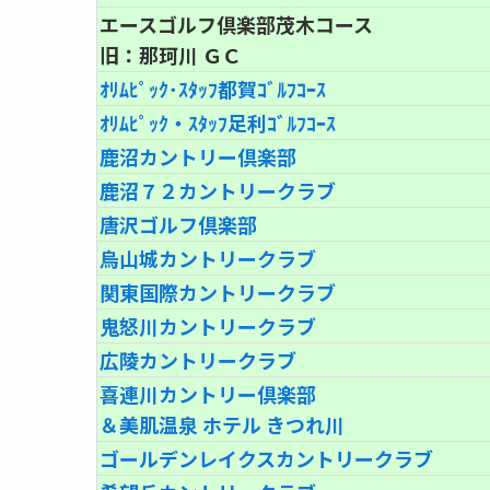
エースゴルフ倶楽部茂木コース
旧：那珂川 ＧＣ
ｵﾘﾑﾋﾟｯｸ･ｽﾀｯﾌ都賀ｺﾞﾙﾌｺｰｽ
ｵﾘﾑﾋﾟｯｸ・ｽﾀｯﾌ足利ｺﾞﾙﾌｺｰｽ
鹿沼カントリー倶楽部
鹿沼７２カントリークラブ
唐沢ゴルフ倶楽部
烏山城カントリークラブ
関東国際カントリークラブ
鬼怒川カントリークラブ
広陵カントリークラブ
喜連川カントリー倶楽部
＆美肌温泉 ホテル きつれ川
ゴールデンレイクスカントリークラブ