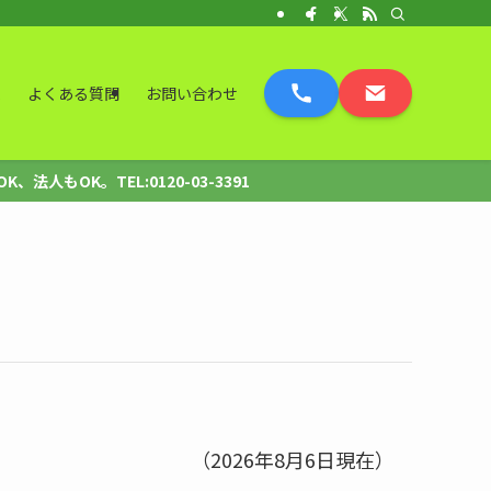
表
よくある質問
お問い合わせ
OK。TEL:0120-03-3391
（2026年8月6日現在）