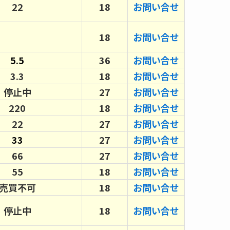
22
18
お問い合せ
18
お問い合せ
5.5
36
お問い合せ
3.3
18
お問い合せ
停止中
27
お問い合せ
220
18
お問い合せ
22
27
お問い合せ
33
27
お問い合せ
66
27
お問い合せ
55
18
お問い合せ
売買不可
18
お問い合せ
停止中
18
お問い合せ