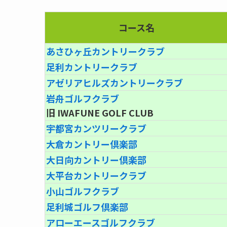
コース名
あさひヶ丘カントリークラブ
足利カントリークラブ
アゼリアヒルズカントリークラブ
岩舟ゴルフクラブ
旧 IWAFUNE GOLF CLUB
宇都宮カンツリークラブ
大倉カントリー倶楽部
大日向カントリー倶楽部
大平台カントリークラブ
小山ゴルフクラブ
足利城ゴルフ倶楽部
アローエースゴルフクラブ