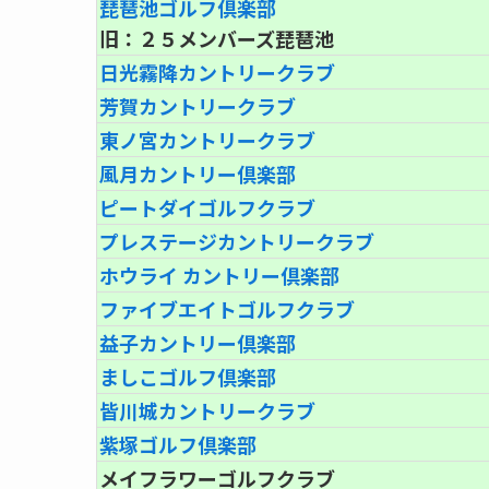
琵琶池ゴルフ倶楽部
旧：２５メンバーズ琵琶池
日光霧降カントリークラブ
芳賀カントリークラブ
東ノ宮カントリークラブ
風月カントリー倶楽部
ピートダイゴルフクラブ
プレステージカントリークラブ
ホウライ カントリー倶楽部
ファイブエイトゴルフクラブ
益子カントリー倶楽部
ましこゴルフ倶楽部
皆川城カントリークラブ
紫塚ゴルフ倶楽部
メイフラワーゴルフクラブ