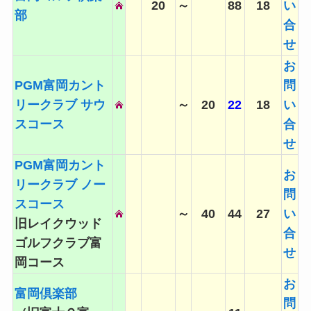
20
～
88
18
い
部
合
せ
お
PGM
富岡カント
問
リークラブ サウ
～
20
22
18
い
スコース
合
せ
PGM富岡カント
お
リークラブ ノー
問
スコース
～
40
44
27
い
旧レイクウッド
合
ゴルフクラブ富
せ
岡コース
お
富岡倶楽部
問