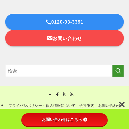
0120-03-3391
お問い合わせ
プライバシポリシー・個人情報について
会社案内
お問い合わせ
©
ゴルフ会員権のクオリティーゴルフ.
お問い合わせはこちら
東京都公安委員会 第304382316697号 クオリティージャパン株式会社