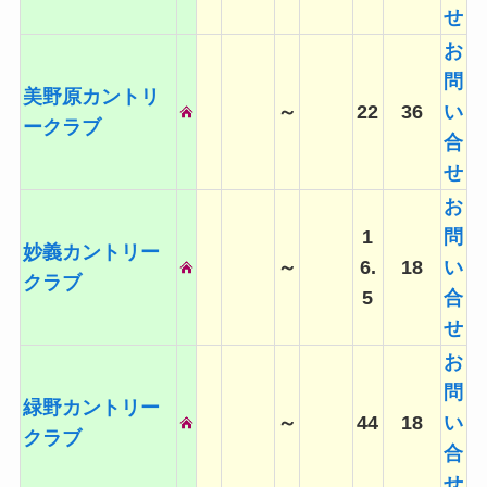
せ
お
問
美野原カントリ
～
22
36
い
ークラブ
合
せ
お
1
問
妙義カントリー
～
6.
18
い
クラブ
5
合
せ
お
問
緑野カントリー
～
44
18
い
クラブ
合
せ