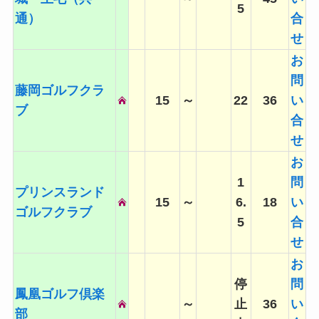
5
通）
合
せ
お
問
藤岡ゴルフクラ
15
～
22
36
い
ブ
合
せ
お
1
問
プリンスランド
15
～
6.
18
い
ゴルフクラブ
5
合
せ
お
停
問
鳳凰ゴルフ倶楽
～
止
36
い
部