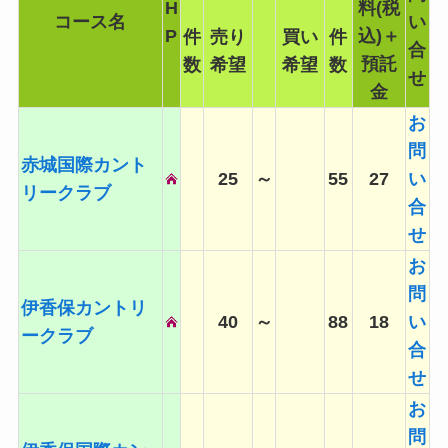
H
料(税
コース名
い
P
込)＋
件
売り
買い
件
合
預託
数
希望
希望
数
せ
金
お
問
赤城国際カント
25
～
55
27
い
リークラブ
合
せ
お
問
伊香保カントリ
40
～
88
18
い
ークラブ
合
せ
お
問