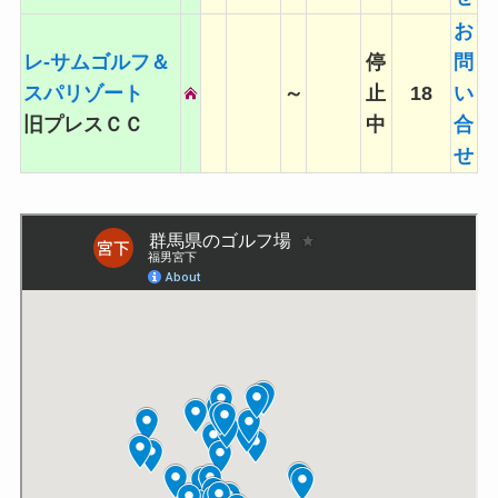
お
レ-サムゴルフ＆
停
問
スパリゾート
～
止
18
い
旧プレスＣＣ
中
合
せ