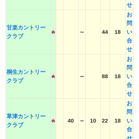
せ
お
問
甘楽カントリー
～
44
18
い
クラブ
合
せ
お
問
桐生カントリー
～
88
18
い
クラブ
合
せ
お
問
草津カントリー
40
～
10
22
18
い
クラブ
合
せ